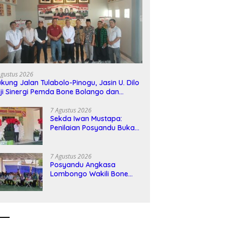
Agustus 2026
kung Jalan Tulabolo-Pinogu, Jasin U. Dilo
ji Sinergi Pemda Bone Bolango dan
asyarakat
7 Agustus 2026
Sekda Iwan Mustapa:
Penilaian Posyandu Bukan
Sekadar Lomba, Tapi
Komitmen Kesehatan
Warga
7 Agustus 2026
Posyandu Angkasa
Lombongo Wakili Bone
Bolango di Penilaian
Tingkat Provinsi Gorontalo