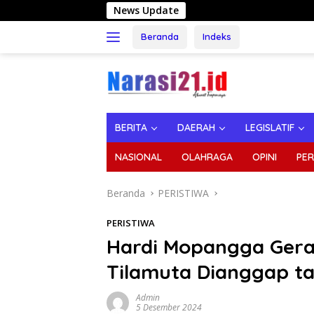
Langsung
News Update
Dukung Jalan Tulab
ke
konten
Beranda
Indeks
BERITA
DAERAH
LEGISLATIF
NASIONAL
OLAHRAGA
OPINI
PER
Beranda
PERISTIWA
PERISTIWA
Hardi Mopangga Gera
Tilamuta Dianggap ta
Admin
5 Desember 2024