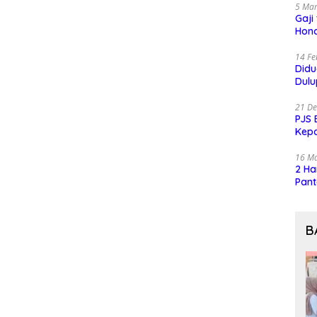
5 Mar
Gaji
Hono
14 Fe
Did
Dulu
21 D
PJS 
Kep
16 M
2 Ha
Pant
B