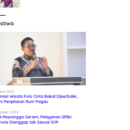
Sesuai Regulasi
istiwa
aret 2025
inasi Wisata Pulo Cinta Bakal Diperbaiki,
ni Penjelasan Rum Pagau
sember 2024
di Mopangga Geram, Pelayanan SPBU
muta Dianggap tak Sesuai SOP