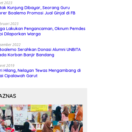
et 2023
 tak Kunjung Dibayar, Seorang Guru
rer Boalemo Promosi Jual Ginjal di FB
bruari 2023
uga Lakukan Pengancaman, Oknum Pemdes
pi Dilaporkan Warga
esember 2022
Boalemo Serahkan Donasi Alumni UNBITA
ada Korban Banjir Bandang
aret 2019
ri Hilang, Nelayan Tewas Mengambang di
ai Cipalawah Garut
AZNAS