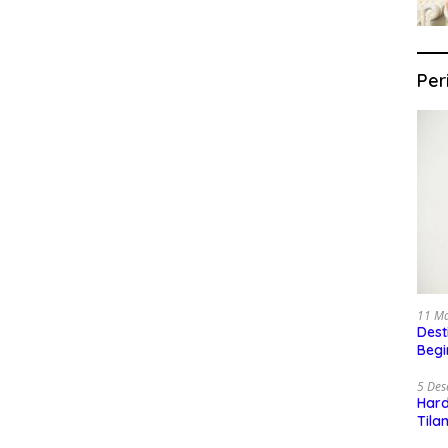
Per
11 M
Dest
Begi
5 De
Har
Tila