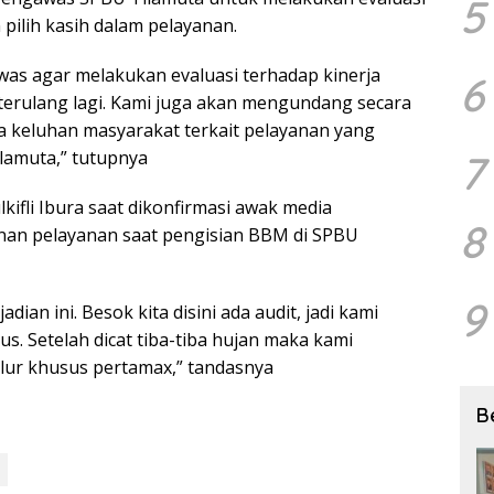
5
ilih kasih dalam pelayanan.
was agar melakukan evaluasi terhadap kinerja
6
k terulang lagi. Kami juga akan mengundang secara
 keluhan masyarakat terkait pelayanan yang
7
ilamuta,” tutupnya
ifli Ibura saat dikonfirmasi awak media
8
an pelayanan saat pengisian BBM di SPBU
9
an ini. Besok kita disini ada audit, jadi kami
s. Setelah dicat tiba-tiba hujan maka kami
lur khusus pertamax,” tandasnya
B