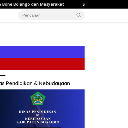
 Masyarakat
Sekda Iwan Mustapa: Penilaian Posyandu 
as Pendidikan & Kebudayaan