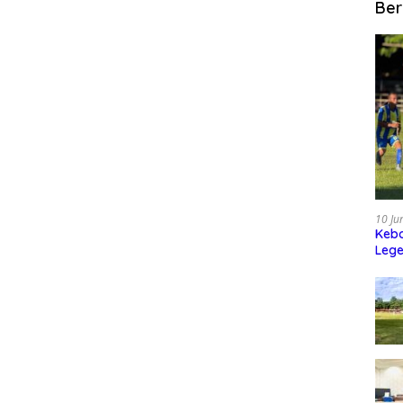
Ber
10 Ju
Kebo
Leg