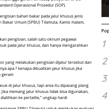
tandard Operasional Prosedur (SOP).
engisian bahan bakar pada jalur khusus jenis
an Bakar Umum (SPBU) Tilamuta, Kamis malam,
Pop
kan pengisian, salah satu oknum pegawai
1
suk pada jalur khusus, dan hanya mengarahkan
2
or yang melakukan pengisian dijalur tersebut dan
nya apa ? kenapa dibuatkan jalur khusus jika
uh geram
3
suk di jalur khusus, tapi area itu dipasang plang
 Jika memang jalur khusus tidak bisa digunakan,
4
dialihkan ke pertalite,” ungkap hardi
pengawas SPBU Tilamuta untuk melakukan evaluasi