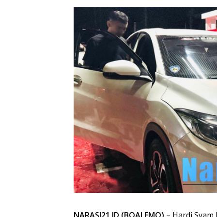
NARASI21.ID (BOALEMO)
– Hardi Syam