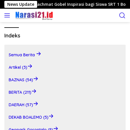
L
agau Jadikan Rachmat Gobel Inspirasi bagi Siswa SRT 1 Boalem
News Update
a
n
g
s
u
Indeks
n
g
k
Semua Berita
e
k
Artikel (3)
o
n
BAZNAS (54)
t
e
BERITA (211)
n
DAERAH (57)
DEKAB BOALEMO (5)
Geopark Gorontalo (5)