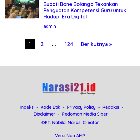
Bupati Bone Bolango Tekankan
Penguatan Kompetensi Guru untuk
Hadapi Era Digital
admin
P
1
2
…
124
Berikutnya »
a
g
i
n
a
s
i
Indeks
Kode Etik
Privacy Policy
Redaksi
p
Disclaimer
Pedoman Media Siber
o
©PT. Nabilal Narasi Creator
s
Versi Non AMP