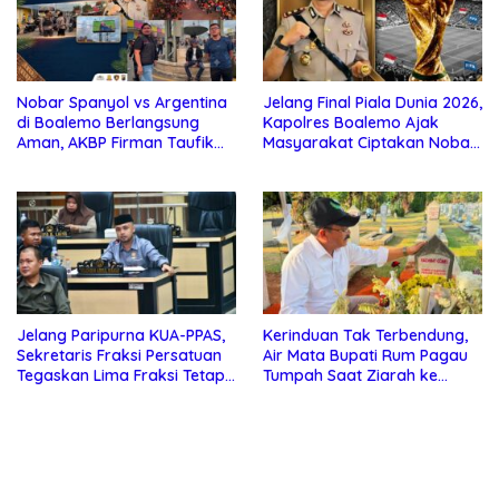
Nobar Spanyol vs Argentina
Jelang Final Piala Dunia 2026,
di Boalemo Berlangsung
Kapolres Boalemo Ajak
Aman, AKBP Firman Taufik
Masyarakat Ciptakan Nobar
Kerahkan Personel
Aman, Tertib, dan Menjunjung
Gabungan
Sportivitas
Jelang Paripurna KUA-PPAS,
Kerinduan Tak Terbendung,
Sekretaris Fraksi Persatuan
Air Mata Bupati Rum Pagau
Tegaskan Lima Fraksi Tetap
Tumpah Saat Ziarah ke
Konsisten Tolak Kehadiran
Makam Almarhum Rachmat
Ketua DPRD Boalemo
Gobel