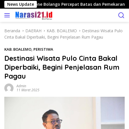
L
anan Publik, Bone Bolango Percepat Batas dan Pemekaran Desa
News Update
a
n
g
s
Beranda
DAERAH
KAB. BOALEMO
Destinasi Wisata Pulo
u
Cinta Bakal Diperbaiki, Begini Penjelasan Rum Pagau
n
g
KAB. BOALEMO
,
PERISTIWA
k
Destinasi Wisata Pulo Cinta Bakal
e
Diperbaiki, Begini Penjelasan Rum
k
o
Pagau
n
t
Admin
11 Maret 2025
e
n