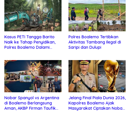
Kasus PETI Tangga Barito
Polres Boalemo Tertibkan
Naik ke Tahap Penyidikan,
Aktivitas Tambang Ilegal di
Polres Boalemo Dalami
Saripi dan Dulupi
Keterlibatan Sejumlah Pihak
Nobar Spanyol vs Argentina
Jelang Final Piala Dunia 2026,
di Boalemo Berlangsung
Kapolres Boalemo Ajak
Aman, AKBP Firman Taufik
Masyarakat Ciptakan Nobar
Kerahkan Personel
Aman, Tertib, dan Menjunjung
Gabungan
Sportivitas