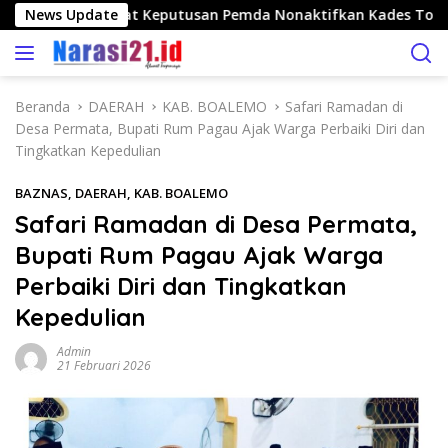
L
ngo Nilai Tepat Keputusan Pemda Nonaktifkan Kades Toto Ut
News Update
a
n
g
s
Beranda
DAERAH
KAB. BOALEMO
Safari Ramadan di
u
Desa Permata, Bupati Rum Pagau Ajak Warga Perbaiki Diri dan
n
Tingkatkan Kepedulian
g
k
BAZNAS
,
DAERAH
,
KAB. BOALEMO
e
Safari Ramadan di Desa Permata,
k
Bupati Rum Pagau Ajak Warga
o
n
Perbaiki Diri dan Tingkatkan
t
Kepedulian
e
n
Admin
21 Februari 2026