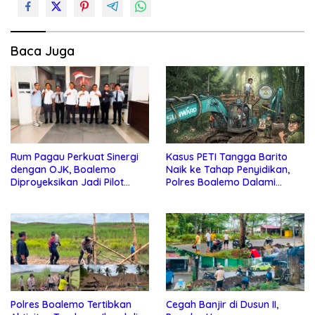
Baca Juga
Rum Pagau Perkuat Sinergi
Kasus PETI Tangga Barito
dengan OJK, Boalemo
Naik ke Tahap Penyidikan,
Diproyeksikan Jadi Pilot
Polres Boalemo Dalami
Project Pengembangan
Keterlibatan Sejumlah Pihak
Ekonomi Lokal
Polres Boalemo Tertibkan
Cegah Banjir di Dusun II,