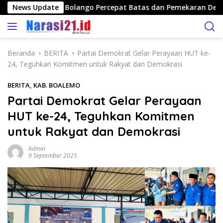
L
 Publik, Bone Bolango Percepat Batas dan Pemekaran Desa
News Update
a
n
g
s
Beranda
BERITA
Partai Demokrat Gelar Perayaan HUT ke-
u
24, Teguhkan Komitmen untuk Rakyat dan Demokrasi
n
g
BERITA
,
KAB. BOALEMO
k
Partai Demokrat Gelar Perayaan
e
HUT ke-24, Teguhkan Komitmen
k
o
untuk Rakyat dan Demokrasi
n
t
Admin
9 September 2025
e
n