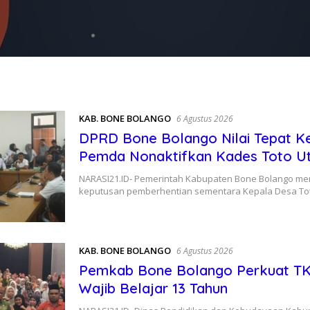
KAB. BONE BOLANGO
6 Agustus 2026
DPRD Bone Bolango Nilai Tepat K
Pemda Nonaktifkan Kades Toto U
NARASI21.ID- Pemerintah Kabupaten Bone Bolango m
keputusan pemberhentian sementara Kepala Desa Tot
KAB. BONE BOLANGO
6 Agustus 2026
Pemkab Bone Bolango Perkuat T
Wajib Belajar 13 Tahun