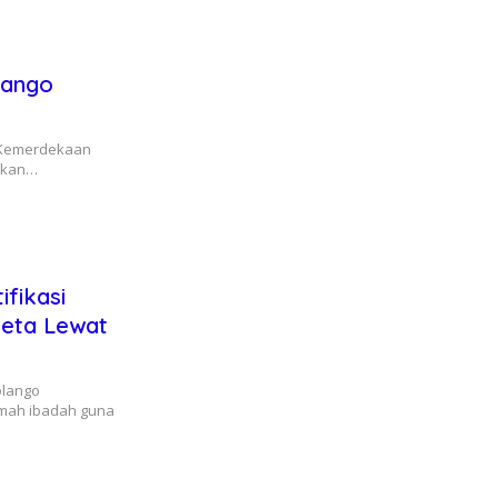
lango
1 Kemerdekaan
tikan…
fikasi
keta Lewat
olango
umah ibadah guna