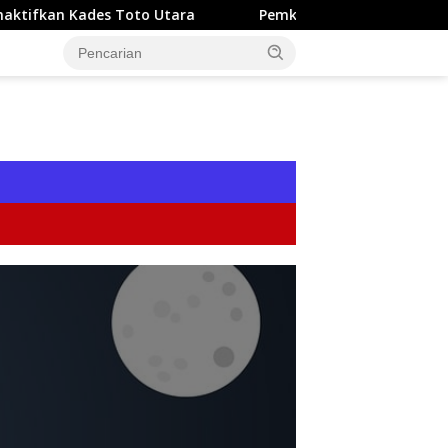
 Toto Utara
Pemkab Bone Bolango Perkuat TK Sambut W