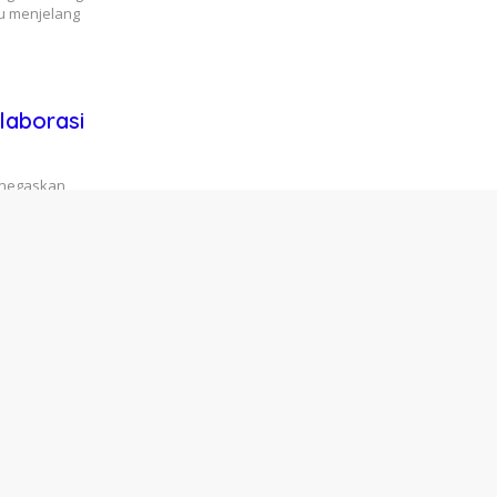
u menjelang
aborasi
enegaskan
masyarakat menuju
bup Bone
Musancab) Partai
abupaten…