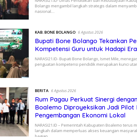
NARASI21.ID- Dinas Pendidikan dan Kebudayaan Kab
Bolango mengambil langkah strategis dalam menyamb
nasional…
KAB. BONE BOLANGO
6 Agustus 2026
Bupati Bone Bolango Tekankan P
Kompetensi Guru untuk Hadapi Era 
NARASI21.ID- Bupati Bone Bolango, Ismet Mile, meneg
penguatan kompetensi pendidik merupakan kunci ut
BERITA
6 Agustus 2026
Rum Pagau Perkuat Sinergi denga
Boalemo Diproyeksikan Jadi Pilot 
Pengembangan Ekonomi Lokal
NARASI21.ID – Pemerintah Kabupaten Boalemo terus 
langkah dalam memperluas akses keuangan masyarak
bagian…