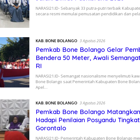
​NARASI21.ID- Sebanyak 33 putra-putri terbaik Kabupa
secara resmi memulai pemusatan pendidikan dan pel
KAB. BONE BOLANGO
3 Agustus 2026
Pemkab Bone Bolango Gelar Pem
Bendera 50 Meter, Awali Semanga
RI
NARASI21.ID- Semangat nasionalisme menyelimuti kaw
Bone Bolango saat Pemerintah Kabupaten Bone Bola
Apel…
KAB. BONE BOLANGO
3 Agustus 2026
Pemkab Bone Bolango Matangkan
Hadapi Penilaian Posyandu Tingkat
Gorontalo
​NARASI21.ID- Pemerintah Kabupaten Bone Bolango me