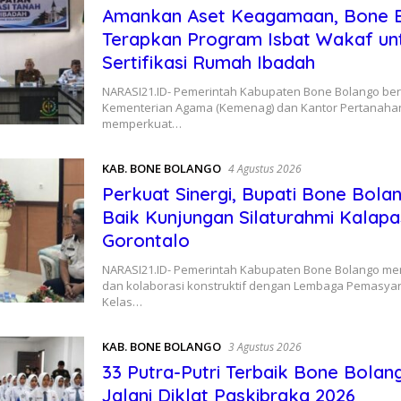
Amankan Aset Keagamaan, Bone 
Terapkan Program Isbat Wakaf un
Sertifikasi Rumah Ibadah
NARASI21.ID- Pemerintah Kabupaten Bone Bolango be
Kementerian Agama (Kemenag) dan Kantor Pertanahan
memperkuat…
KAB. BONE BOLANGO
4 Agustus 2026
Perkuat Sinergi, Bupati Bone Bol
Baik Kunjungan Silaturahmi Kalapa
Gorontalo
NARASI21.ID- Pemerintah Kabupaten Bone Bolango me
dan kolaborasi konstruktif dengan Lembaga Pemasyar
Kelas…
KAB. BONE BOLANGO
3 Agustus 2026
33 Putra-Putri Terbaik Bone Bola
Jalani Diklat Paskibraka 2026