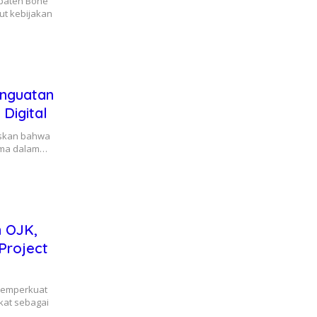
upaten Bone
ut kebijakan
enguatan
Digital
askan bahwa
ama dalam…
n OJK,
Project
memperkuat
at sebagai