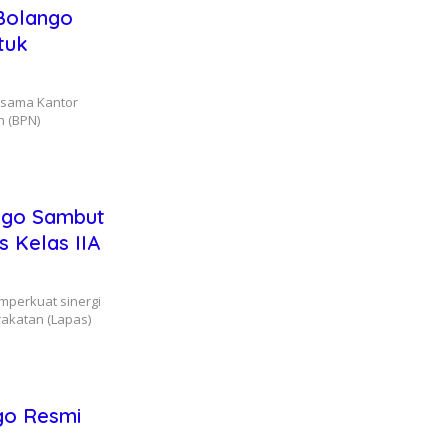
Bolango
tuk
rsama Kantor
 (BPN)
ango Sambut
s Kelas IIA
mperkuat sinergi
akatan (Lapas)
ngo Resmi