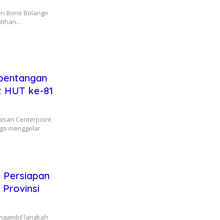
ten Bone Bolango
atihan…
bentangan
t HUT ke-81
asan Centerpoint
ngo menggelar
 Persiapan
 Provinsi
ngambil langkah