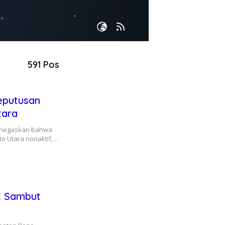
591 Pos
eputusan
tara
enegaskan bahwa
o Utara nonaktif,…
K Sambut