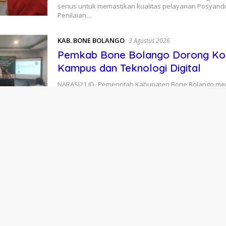
serius untuk memastikan kualitas pelayanan Posyand
Penilaian…
KAB. BONE BOLANGO
3 Agustus 2026
Pemkab Bone Bolango Dorong Kol
Kampus dan Teknologi Digital
​NARASI21.ID- Pemerintah Kabupaten Bone Bolango m
komitmennya dalam mendorong perubahan perilaku 
hidup yang…
KAB. BONE BOLANGO
3 Agustus 2026
Musancab PPP di 17 Kecamatan
Rekomendasikan Zamroni Mile Ca
Bolango 2031–2035
NARASI21.ID- Pelaksanaan Musyawarah Anak Cabang (
Persatuan Pembangunan (PPP) di 17 kecamatan di K