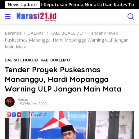
L
ngo Nilai Tepat Keputusan Pemda Nonaktifkan Kades Toto Ut
News Update
a
n
g
s
Beranda
DAERAH
KAB. BOALEMO
Tender Proyek
u
Puskesmas Mananggu, Hardi Mopangga Warning ULP Jangan
n
Main Mata
g
k
DAERAH
,
HUKUM
,
KAB. BOALEMO
e
Tender Proyek Puskesmas
k
Mananggu, Hardi Mopangga
o
n
Warning ULP Jangan Main Mata
t
e
Admin
15 Februari 2023
n