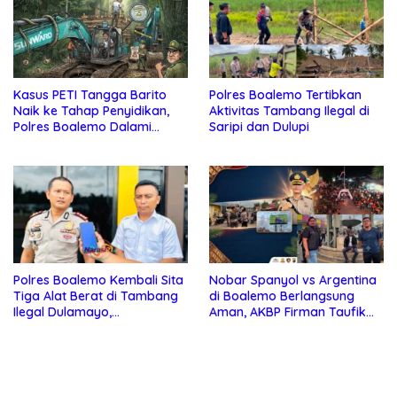
Kasus PETI Tangga Barito
Polres Boalemo Tertibkan
Naik ke Tahap Penyidikan,
Aktivitas Tambang Ilegal di
Polres Boalemo Dalami
Saripi dan Dulupi
Keterlibatan Sejumlah Pihak
Polres Boalemo Kembali Sita
Nobar Spanyol vs Argentina
Tiga Alat Berat di Tambang
di Boalemo Berlangsung
Ilegal Dulamayo,
Aman, AKBP Firman Taufik
Penyelidikan Terus
Kerahkan Personel
Dikembangkan
Gabungan