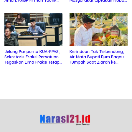
Aman, AKBP Firman Taufik
Masyarakat Ciptakan Nobar
Kerahkan Personel
Aman, Tertib, dan Menjunjung
Gabungan
Sportivitas
Jelang Paripurna KUA-PPAS,
Kerinduan Tak Terbendung,
Sekretaris Fraksi Persatuan
Air Mata Bupati Rum Pagau
Tegaskan Lima Fraksi Tetap
Tumpah Saat Ziarah ke
Konsisten Tolak Kehadiran
Makam Almarhum Rachmat
Ketua DPRD Boalemo
Gobel