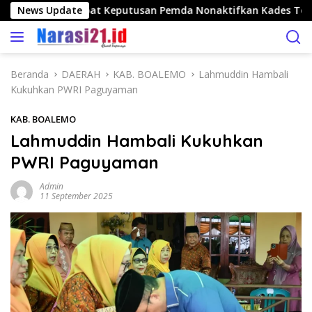
L
ango Nilai Tepat Keputusan Pemda Nonaktifkan Kades Toto U
News Update
a
n
g
s
Beranda
DAERAH
KAB. BOALEMO
Lahmuddin Hambali
u
Kukuhkan PWRI Paguyaman
n
g
KAB. BOALEMO
k
Lahmuddin Hambali Kukuhkan
e
PWRI Paguyaman
k
o
Admin
n
11 September 2025
t
e
n