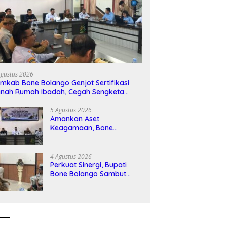
Agustus 2026
mkab Bone Bolango Genjot Sertifikasi
nah Rumah Ibadah, Cegah Sengketa
wat Sinergi Lintas Sektor
5 Agustus 2026
Amankan Aset
Keagamaan, Bone
Bolango Terapkan
Program Isbat Wakaf
untuk Sertifikasi Rumah
4 Agustus 2026
Ibadah
Perkuat Sinergi, Bupati
Bone Bolango Sambut
Baik Kunjungan
Silaturahmi Kalapas Kelas
IIA Gorontalo