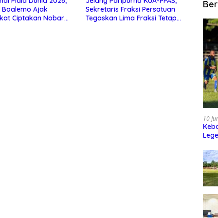
nal Piala Dunia 2026,
Jelang Paripurna KUA-PPAS,
Ber
 Boalemo Ajak
Sekretaris Fraksi Persatuan
kat Ciptakan Nobar
Tegaskan Lima Fraksi Tetap
rtib, dan Menjunjung
Konsisten Tolak Kehadiran
as
Ketua DPRD Boalemo
10 Ju
Kebo
Leg