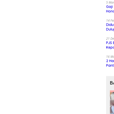
5 Mar
Gaji
Hono
14 Fe
Did
Dulu
21 D
PJS 
Kep
16 M
2 Ha
Pant
B