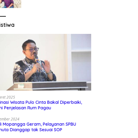
Sesuai Regulasi
istiwa
aret 2025
inasi Wisata Pulo Cinta Bakal Diperbaiki,
ni Penjelasan Rum Pagau
sember 2024
di Mopangga Geram, Pelayanan SPBU
muta Dianggap tak Sesuai SOP