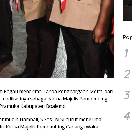
Pop
1
2
3
um Pagau menerima Tanda Penghargaan Melati dari
s dedikasinya sebagai Ketua Majelis Pembimbing
n Pramuka Kabupaten Boalemo.
4
ahmudin Hambali, S.Sos., M.Si. turut menerima
il Ketua Majelis Pembimbing Cabang (Waka