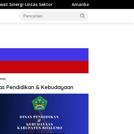
r
Amankan Aset Keagamaan, Bone Bolango Terapkan Pr
as Pendidikan & Kebudayaan