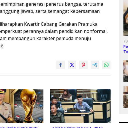
emimpinan generasi penerus bangsa, terutama
, tanggung jawab, serta semangat kebersamaan.
 diharapkan Kwartir Cabang Gerakan Pramuka
emperkuat perannya dalam pendidikan nonformal,
dalam membangun karakter pemuda menuju
5 
g.
Pe
Ta
Le