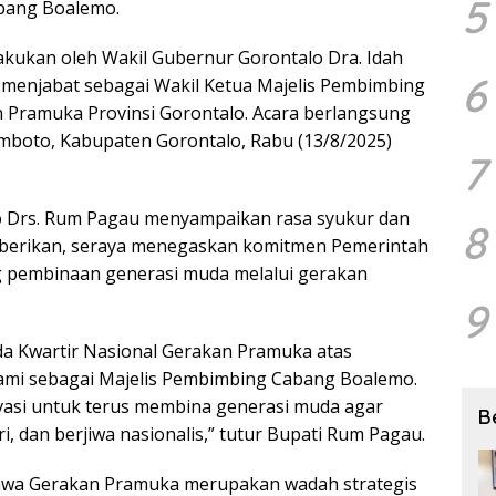
5
bang Boalemo.
kukan oleh Wakil Gubernur Gorontalo Dra. Idah
6
ga menjabat sebagai Wakil Ketua Majelis Pembimbing
 Pramuka Provinsi Gorontalo. Acara berlangsung
mboto, Kabupaten Gorontalo, Rabu (13/8/2025)
7
o Drs. Rum Pagau menyampaikan rasa syukur dan
8
diberikan, seraya menegaskan komitmen Pemerintah
pembinaan generasi muda melalui gerakan
9
a Kwartir Nasional Gerakan Pramuka atas
ami sebagai Majelis Pembimbing Cabang Boalemo.
vasi untuk terus membina generasi muda agar
B
i, dan berjiwa nasionalis,” tutur Bupati Rum Pagau.
hwa Gerakan Pramuka merupakan wadah strategis