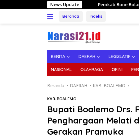
Langsung
Pemkab Bone Bolango Genjot Sertifikasi T
News Update
ke
konten
Beranda
Indeks
BERITA
DAERAH
LEGISLATIF
NASIONAL
OLAHRAGA
OPINI
PER
Beranda
DAERAH
KAB. BOALEMO
KAB. BOALEMO
Bupati Boalemo Drs.
Penghargaan Melati d
Gerakan Pramuka