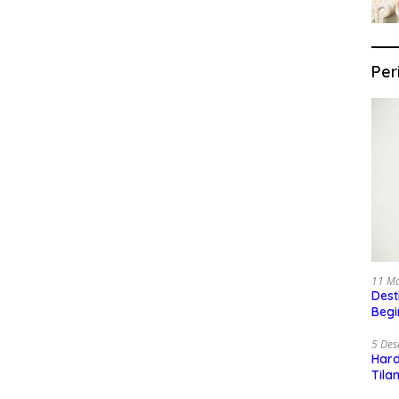
Per
11 M
Dest
Begi
5 De
Har
Tila