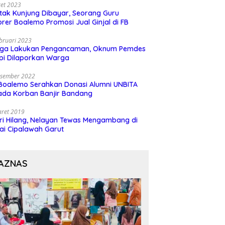
et 2023
 tak Kunjung Dibayar, Seorang Guru
rer Boalemo Promosi Jual Ginjal di FB
bruari 2023
uga Lakukan Pengancaman, Oknum Pemdes
pi Dilaporkan Warga
esember 2022
Boalemo Serahkan Donasi Alumni UNBITA
ada Korban Banjir Bandang
aret 2019
ri Hilang, Nelayan Tewas Mengambang di
ai Cipalawah Garut
AZNAS