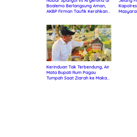
Nobar Spanyol vs Argentina di
Jelang Fi
Boalemo Berlangsung Aman,
Kapolres
AKBP Firman Taufik Kerahkan
Masyara
Personel Gabungan
Aman, Te
Sportivit
Kerinduan Tak Terbendung, Air
Mata Bupati Rum Pagau
Tumpah Saat Ziarah ke Makam
Almarhum Rachmat Gobel