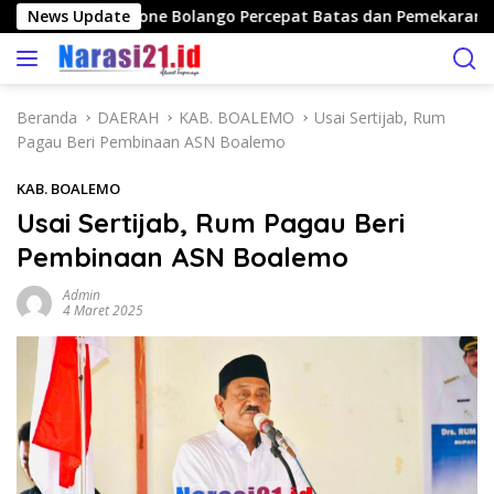
L
anan Publik, Bone Bolango Percepat Batas dan Pemekaran Desa
News Update
a
n
g
s
Beranda
DAERAH
KAB. BOALEMO
Usai Sertijab, Rum
u
Pagau Beri Pembinaan ASN Boalemo
n
g
KAB. BOALEMO
k
Usai Sertijab, Rum Pagau Beri
e
Pembinaan ASN Boalemo
k
o
Admin
n
4 Maret 2025
t
e
n