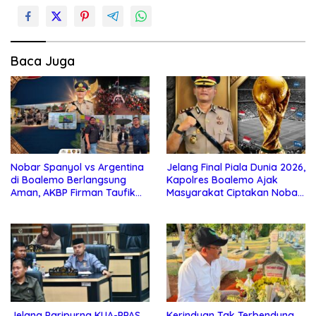
Baca Juga
Nobar Spanyol vs Argentina
Jelang Final Piala Dunia 2026,
di Boalemo Berlangsung
Kapolres Boalemo Ajak
Aman, AKBP Firman Taufik
Masyarakat Ciptakan Nobar
Kerahkan Personel
Aman, Tertib, dan Menjunjung
Gabungan
Sportivitas
Jelang Paripurna KUA-PPAS,
Kerinduan Tak Terbendung,