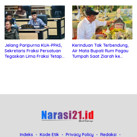
Gabungan
Sportivitas
Jelang Paripurna KUA-PPAS,
Kerinduan Tak Terbendung,
Sekretaris Fraksi Persatuan
Air Mata Bupati Rum Pagau
Tegaskan Lima Fraksi Tetap
Tumpah Saat Ziarah ke
Konsisten Tolak Kehadiran
Makam Almarhum Rachmat
Ketua DPRD Boalemo
Gobel
Indeks
Kode Etik
Privacy Policy
Redaksi