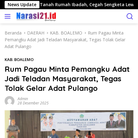
L
ot Sertifikasi Tanah Rumah Ibadah, Cegah Sengketa Lewat Sine
News Update
a
n
g
s
Beranda
DAERAH
KAB. BOALEMO
Rum Pagau Minta
u
Pemangku Adat Jadi Teladan Masyarakat, Tegas Tolak Gelar
n
Adat Pulango
g
k
KAB. BOALEMO
e
Rum Pagau Minta Pemangku Adat
k
Jadi Teladan Masyarakat, Tegas
o
n
Tolak Gelar Adat Pulango
t
e
Admin
28 Desember 2025
n