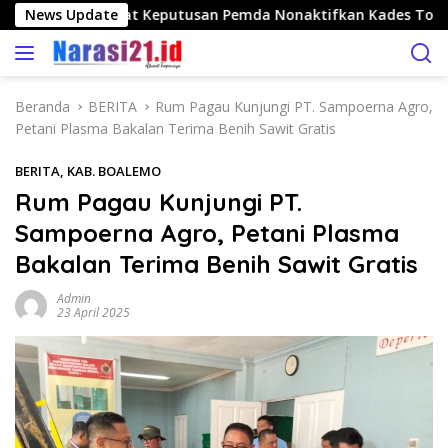
L
ngo Nilai Tepat Keputusan Pemda Nonaktifkan Kades Toto Ut
News Update
a
n
g
s
Beranda
BERITA
Rum Pagau Kunjungi PT. Sampoerna Agro,
u
Petani Plasma Bakalan Terima Benih Sawit Gratis
n
g
BERITA
,
KAB. BOALEMO
k
Rum Pagau Kunjungi PT.
e
Sampoerna Agro, Petani Plasma
k
o
Bakalan Terima Benih Sawit Gratis
n
t
Admin
23 April 2025
e
n