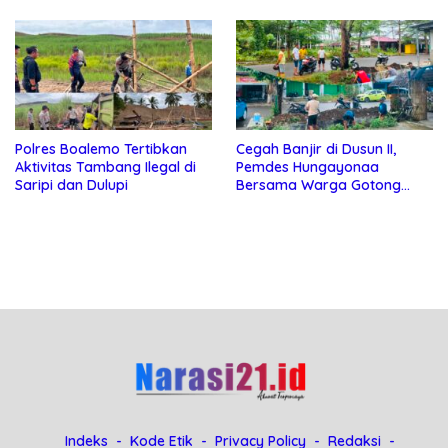
Ekonomi Lokal
Polres Boalemo Tertibkan
Cegah Banjir di Dusun II,
Aktivitas Tambang Ilegal di
Pemdes Hungayonaa
Saripi dan Dulupi
Bersama Warga Gotong
Royong Bersihkan Saluran
Drainase
Indeks
Kode Etik
Privacy Policy
Redaksi