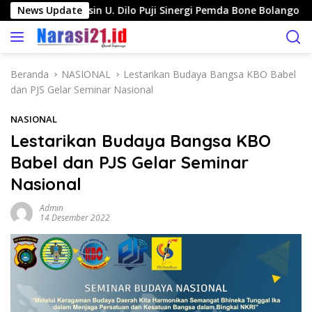
L
o-Pinogu, Jasin U. Dilo Puji Sinergi Pemda Bone Bolango dan M
News Update
a
n
g
s
Beranda
NASIONAL
Lestarikan Budaya Bangsa KBO Babel
u
dan PJS Gelar Seminar Nasional
n
g
NASIONAL
k
Lestarikan Budaya Bangsa KBO
e
Babel dan PJS Gelar Seminar
k
o
Nasional
n
t
Admin
14 Desember 2022
e
n