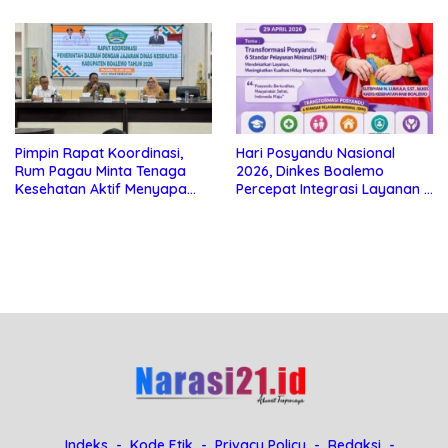
Pelayanan di Boalemo
Pimpin Rapat Koordinasi,
Hari Posyandu Nasional
Rum Pagau Minta Tenaga
2026, Dinkes Boalemo
Kesehatan Aktif Menyapa
Percepat Integrasi Layanan 6
Masyarakat
SPM
Indeks
Kode Etik
Privacy Policy
Redaksi