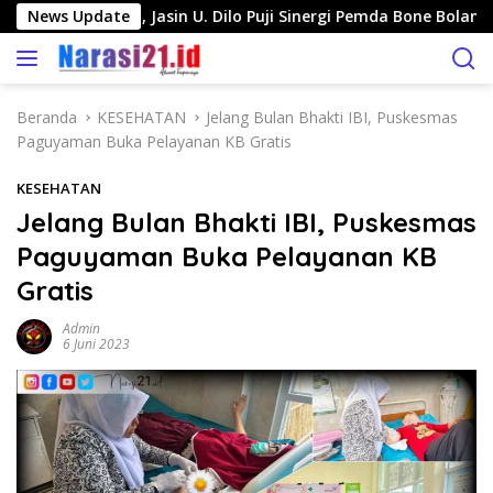
L
labolo-Pinogu, Jasin U. Dilo Puji Sinergi Pemda Bone Bolango 
News Update
a
n
g
s
Beranda
KESEHATAN
Jelang Bulan Bhakti IBI, Puskesmas
u
Paguyaman Buka Pelayanan KB Gratis
n
g
KESEHATAN
k
Jelang Bulan Bhakti IBI, Puskesmas
e
Paguyaman Buka Pelayanan KB
k
o
Gratis
n
t
Admin
6 Juni 2023
e
n