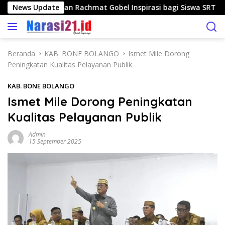
L
um Pagau Jadikan Rachmat Gobel Inspirasi bagi Siswa SRT 1 Bo
News Update
a
n
g
s
Beranda
KAB. BONE BOLANGO
Ismet Mile Dorong
u
Peningkatan Kualitas Pelayanan Publik
n
g
KAB. BONE BOLANGO
k
Ismet Mile Dorong Peningkatan
e
Kualitas Pelayanan Publik
k
o
Admin
n
15 September 2025
t
e
n