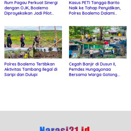
Rum Pagau Perkuat Sinergi
Kasus PETI Tangga Barito
dengan OJK, Boalemo
Naik ke Tahap Penyidikan,
Diproyeksikan Jadi Pilot
Polres Boalemo Dalami
Project Pengembangan
Keterlibatan Sejumlah Pihak
Ekonomi Lokal
Polres Boalemo Tertibkan
Cegah Banjir di Dusun II,
Aktivitas Tambang Ilegal di
Pemdes Hungayonaa
Saripi dan Dulupi
Bersama Warga Gotong
Royong Bersihkan Saluran
Drainase