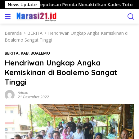
L
o Nilai Tepat Keputusan Pemda Nonaktifkan Kades Toto Utara
News Update
a
n
g
s
Beranda
BERITA
Hendriwan Ungkap Angka Kemiskinan di
u
Boalemo Sangat Tinggi
n
g
BERITA
,
KAB. BOALEMO
k
Hendriwan Ungkap Angka
e
Kemiskinan di Boalemo Sangat
k
o
Tinggi
n
t
Admin
21 Desember 2022
e
n