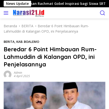
L
um Pagau Jadikan Rachmat Gobel Inspirasi bagi Siswa SRT 1 B
News Update
a
n
g
s
Beranda
BERITA
Beredar 6 Point Himbauan Rum-
u
Lahmuddin di Kalangan OPD, ini Penjelasannya
n
g
BERITA
,
KAB. BOALEMO
k
Beredar 6 Point Himbauan Rum-
e
Lahmuddin di Kalangan OPD, ini
k
o
Penjelasannya
n
t
Admin
4 April 2025
e
n