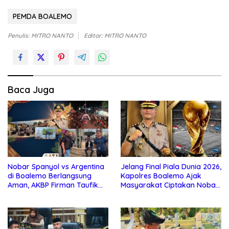
PEMDA BOALEMO
Penulis: MITRO NANTO
Editor: MITRO NANTO
Baca Juga
Nobar Spanyol vs Argentina
Jelang Final Piala Dunia 2026,
di Boalemo Berlangsung
Kapolres Boalemo Ajak
Aman, AKBP Firman Taufik
Masyarakat Ciptakan Nobar
Kerahkan Personel
Aman, Tertib, dan Menjunjung
Gabungan
Sportivitas