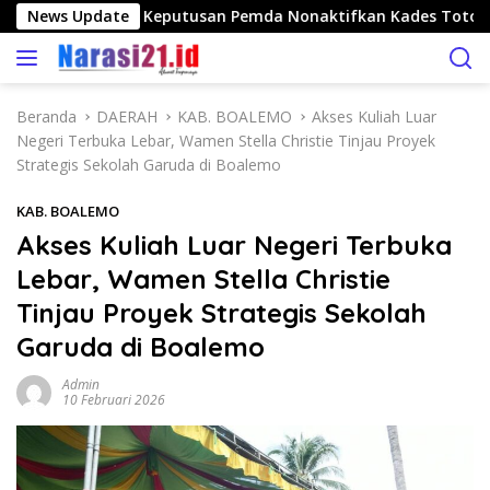
L
go Nilai Tepat Keputusan Pemda Nonaktifkan Kades Toto Utar
News Update
a
n
g
s
Beranda
DAERAH
KAB. BOALEMO
Akses Kuliah Luar
u
Negeri Terbuka Lebar, Wamen Stella Christie Tinjau Proyek
n
Strategis Sekolah Garuda di Boalemo
g
k
KAB. BOALEMO
e
Akses Kuliah Luar Negeri Terbuka
k
Lebar, Wamen Stella Christie
o
n
Tinjau Proyek Strategis Sekolah
t
Garuda di Boalemo
e
n
Admin
10 Februari 2026