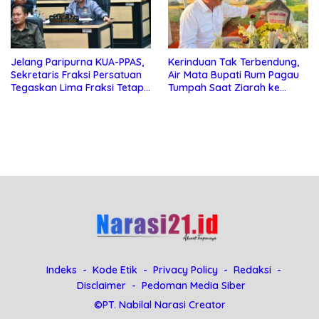
Jelang Paripurna KUA-PPAS,
Kerinduan Tak Terbendung,
Sekretaris Fraksi Persatuan
Air Mata Bupati Rum Pagau
Tegaskan Lima Fraksi Tetap
Tumpah Saat Ziarah ke
Konsisten Tolak Kehadiran
Makam Almarhum Rachmat
Ketua DPRD Boalemo
Gobel
Indeks
Kode Etik
Privacy Policy
Redaksi
Disclaimer
Pedoman Media Siber
©PT. Nabilal Narasi Creator