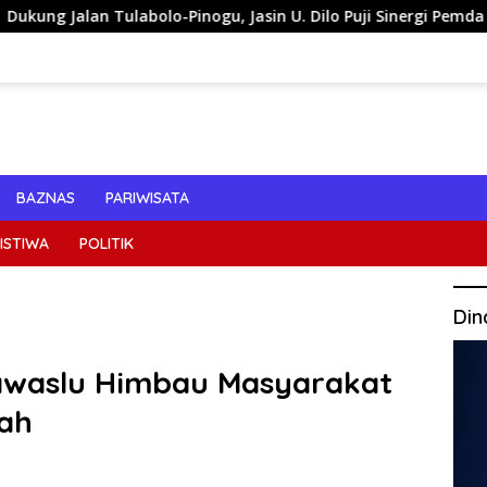
olo-Pinogu, Jasin U. Dilo Puji Sinergi Pemda Bone Bolango dan
BAZNAS
PARIWISATA
ISTIWA
POLITIK
Din
Bawaslu Himbau Masyarakat
ah