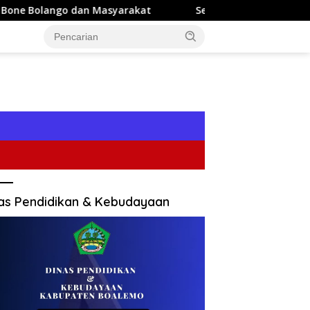
 Masyarakat
Sekda Iwan Mustapa: Penilaian Posyandu 
as Pendidikan & Kebudayaan