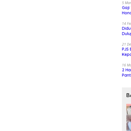
5 Mar
Gaji
Hono
14 Fe
Did
Dulu
21 D
PJS 
Kep
16 M
2 Ha
Pant
B