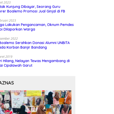
et 2023
 tak Kunjung Dibayar, Seorang Guru
rer Boalemo Promosi Jual Ginjal di FB
bruari 2023
uga Lakukan Pengancaman, Oknum Pemdes
pi Dilaporkan Warga
esember 2022
Boalemo Serahkan Donasi Alumni UNBITA
ada Korban Banjir Bandang
aret 2019
ri Hilang, Nelayan Tewas Mengambang di
ai Cipalawah Garut
AZNAS