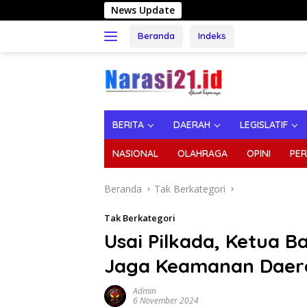
Langsung
News Update
Dukung Jalan Tulab
ke
konten
Beranda
Indeks
BERITA
DAERAH
LEGISLATIF
NASIONAL
OLAHRAGA
OPINI
PER
Beranda
Tak Berkategori
Tak Berkategori
Usai Pilkada, Ketua 
Jaga Keamanan Daer
Admin
6 November 2024