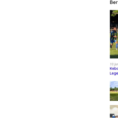
Ber
10 Ju
Kebo
Leg