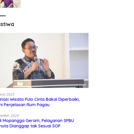
Sesuai Regulasi
istiwa
aret 2025
inasi Wisata Pulo Cinta Bakal Diperbaiki,
ni Penjelasan Rum Pagau
sember 2024
di Mopangga Geram, Pelayanan SPBU
muta Dianggap tak Sesuai SOP