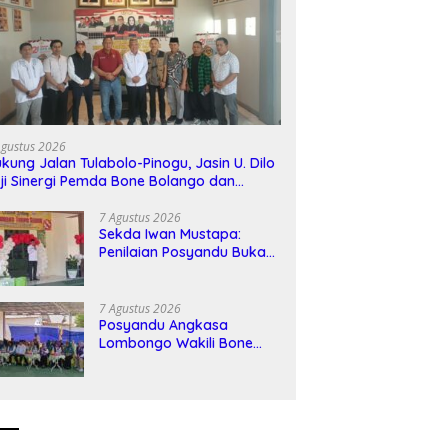
Agustus 2026
kung Jalan Tulabolo-Pinogu, Jasin U. Dilo
ji Sinergi Pemda Bone Bolango dan
asyarakat
7 Agustus 2026
Sekda Iwan Mustapa:
Penilaian Posyandu Bukan
Sekadar Lomba, Tapi
Komitmen Kesehatan
Warga
7 Agustus 2026
Posyandu Angkasa
Lombongo Wakili Bone
Bolango di Penilaian
Tingkat Provinsi Gorontalo