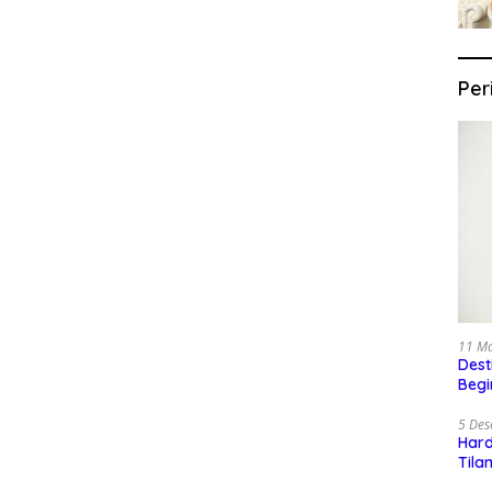
Per
11 M
Dest
Begi
5 De
Har
Tila