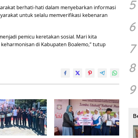
5
rakat berhati-hati dalam menyebarkan informasi
yarakat untuk selalu memverifikasi kebenaran
6
menjadi pemicu keretakan sosial. Mari kita
7
keharmonisan di Kabupaten Boalemo,” tutup
8
9
B