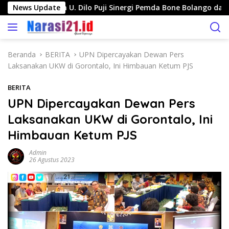
L
-Pinogu, Jasin U. Dilo Puji Sinergi Pemda Bone Bolango dan Ma
News Update
a
n
g
s
Beranda
BERITA
UPN Dipercayakan Dewan Pers
u
Laksanakan UKW di Gorontalo, Ini Himbauan Ketum PJS
n
g
BERITA
k
UPN Dipercayakan Dewan Pers
e
Laksanakan UKW di Gorontalo, Ini
k
o
Himbauan Ketum PJS
n
t
Admin
26 Agustus 2023
e
n