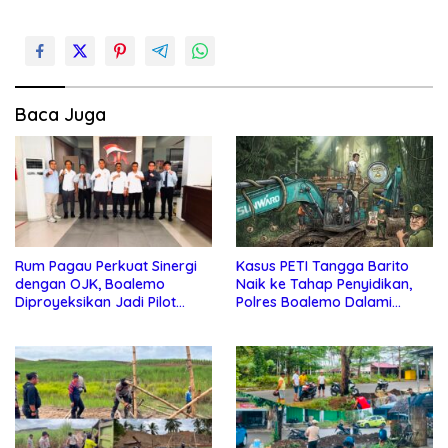
Baca Juga
Rum Pagau Perkuat Sinergi
Kasus PETI Tangga Barito
dengan OJK, Boalemo
Naik ke Tahap Penyidikan,
Diproyeksikan Jadi Pilot
Polres Boalemo Dalami
Project Pengembangan
Keterlibatan Sejumlah Pihak
Ekonomi Lokal