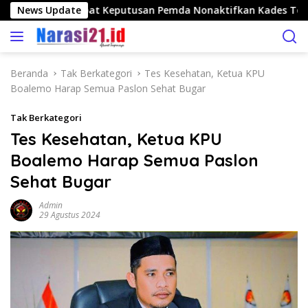
L
ango Nilai Tepat Keputusan Pemda Nonaktifkan Kades Toto U
News Update
a
n
g
s
Beranda
Tak Berkategori
Tes Kesehatan, Ketua KPU
u
Boalemo Harap Semua Paslon Sehat Bugar
n
g
Tak Berkategori
k
Tes Kesehatan, Ketua KPU
e
Boalemo Harap Semua Paslon
k
o
Sehat Bugar
n
t
Admin
29 Agustus 2024
e
n