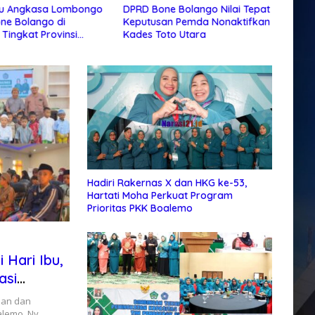
u Angkasa Lombongo
DPRD Bone Bolango Nilai Tepat
Pemk
one Bolango di
Keputusan Pemda Nonaktifkan
TK Sa
 Tingkat Provinsi
Kades Toto Utara
Tahu
lo
Hadiri Rakernas X dan HKG ke-53,
Hartati Moha Perkuat Program
Prioritas PKK Boalemo
 Hari Ibu,
asi
aan dan
lemo, Ny.