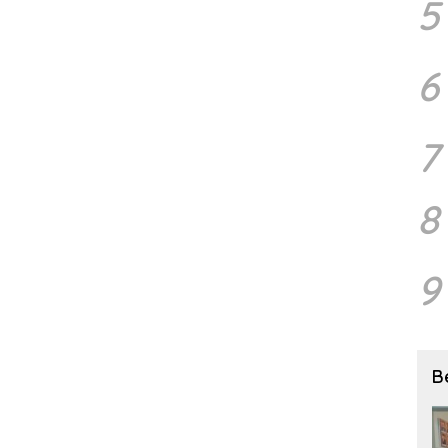
5
6
7
8
9
B