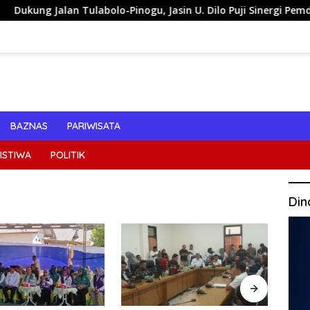
abolo-Pinogu, Jasin U. Dilo Puji Sinergi Pemda Bone Bolango d
BAZNAS
PARIWISATA
ISTIWA
POLITIK
Din