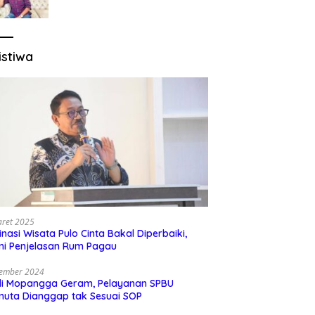
Sesuai Regulasi
istiwa
aret 2025
inasi Wisata Pulo Cinta Bakal Diperbaiki,
ni Penjelasan Rum Pagau
sember 2024
di Mopangga Geram, Pelayanan SPBU
muta Dianggap tak Sesuai SOP