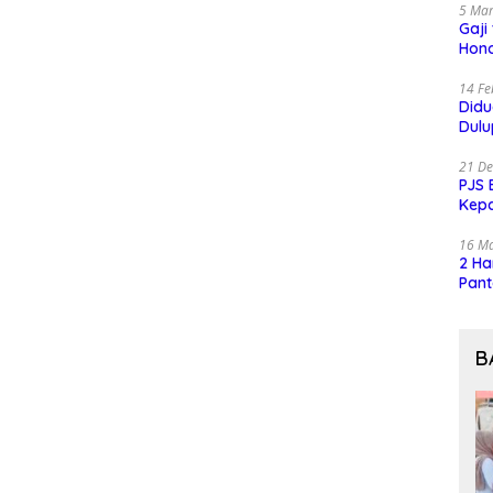
5 Mar
Gaji
Hono
14 Fe
Did
Dulu
21 D
PJS 
Kep
16 M
2 Ha
Pant
B