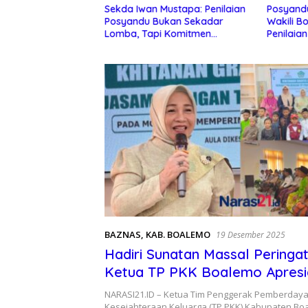
Sekda Iwan Mustapa: Penilaian
Posyand
n Tulabolo-Pinogu,
Posyandu Bukan Sekadar
Wakili B
o Puji Sinergi Pemda
Lomba, Tapi Komitmen
Penilaian
go dan Masyarakat
Kesehatan Warga
Goronta
BAZNAS
,
KAB. BOALEMO
19 Desember 2025
Hadiri Sunatan Massal Peringati
Ketua TP PKK Boalemo Apresi
BAZNAS
NARASI21.ID – Ketua Tim Penggerak Pemberday
Kesejahteraan Keluarga (TP PKK) Kabupaten Boa