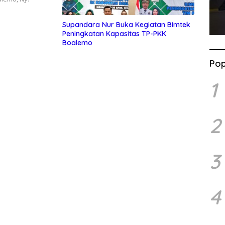
Supandara Nur Buka Kegiatan Bimtek
Peningkatan Kapasitas TP-PKK
Boalemo
Pop
1
2
3
4