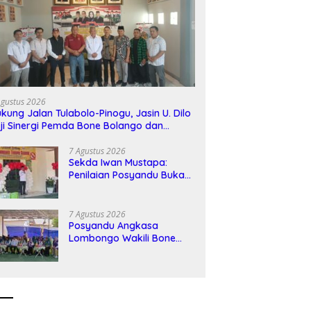
Agustus 2026
kung Jalan Tulabolo-Pinogu, Jasin U. Dilo
ji Sinergi Pemda Bone Bolango dan
asyarakat
7 Agustus 2026
Sekda Iwan Mustapa:
Penilaian Posyandu Bukan
Sekadar Lomba, Tapi
Komitmen Kesehatan
Warga
7 Agustus 2026
Posyandu Angkasa
Lombongo Wakili Bone
Bolango di Penilaian
Tingkat Provinsi Gorontalo