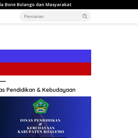
an Masyarakat
Sekda Iwan Mustapa: Penilaian Posyand
as Pendidikan & Kebudayaan