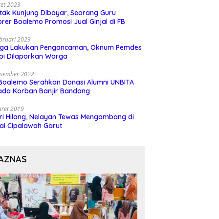
et 2023
 tak Kunjung Dibayar, Seorang Guru
rer Boalemo Promosi Jual Ginjal di FB
bruari 2023
uga Lakukan Pengancaman, Oknum Pemdes
pi Dilaporkan Warga
esember 2022
Boalemo Serahkan Donasi Alumni UNBITA
ada Korban Banjir Bandang
aret 2019
ri Hilang, Nelayan Tewas Mengambang di
ai Cipalawah Garut
AZNAS