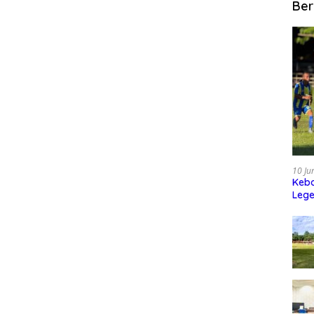
Ber
10 Ju
Kebo
Leg