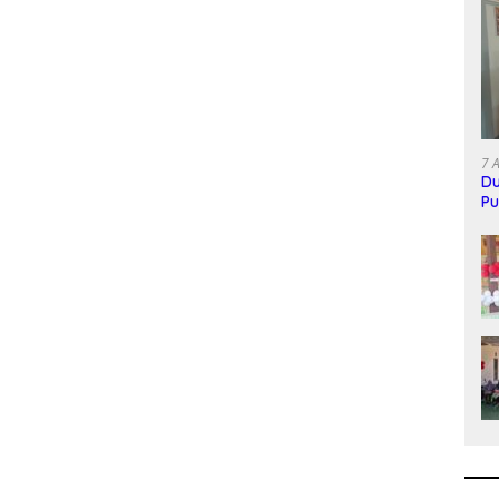
7 
Du
Pu
M