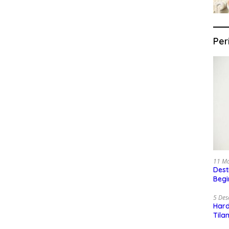
Per
11 M
Dest
Begi
5 De
Har
Tila