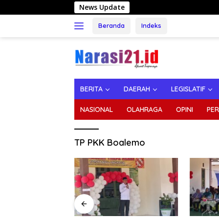
Langsung
News Update
Dukung Jalan Tul
ke
konten
Beranda
Indeks
BERITA
DAERAH
LEGISLATIF
NASIONAL
OLAHRAGA
OPINI
PER
TP PKK Boalemo