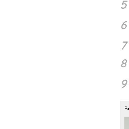
5
6
7
8
9
B