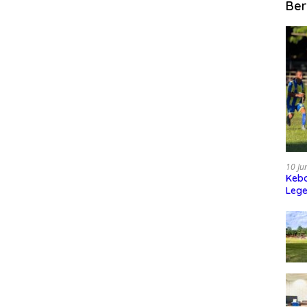
Ber
10 Ju
Kebo
Leg