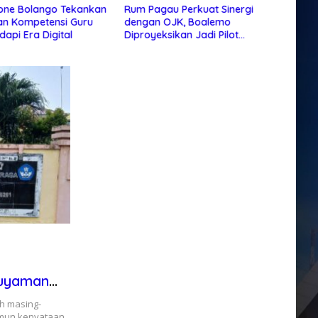
one Bolango Tekankan
Rum Pagau Perkuat Sinergi
Semar
an Kompetensi Guru
dengan OJK, Boalemo
Bolan
dapi Era Digital
Diproyeksikan Jadi Pilot
Project Pengembangan
Ekonomi Lokal
guyaman
h masing-
mun kenyataan