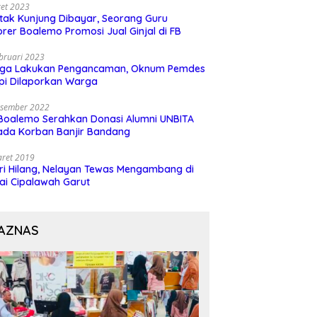
et 2023
 tak Kunjung Dibayar, Seorang Guru
rer Boalemo Promosi Jual Ginjal di FB
bruari 2023
uga Lakukan Pengancaman, Oknum Pemdes
pi Dilaporkan Warga
esember 2022
Boalemo Serahkan Donasi Alumni UNBITA
ada Korban Banjir Bandang
aret 2019
ri Hilang, Nelayan Tewas Mengambang di
ai Cipalawah Garut
AZNAS