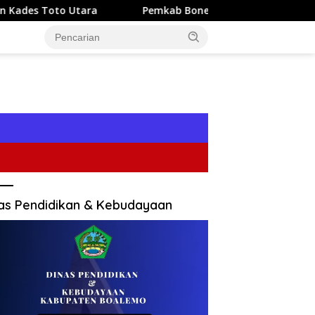
Utara
Pemkab Bone Bolango Perkuat TK Sambut Wajib 
as Pendidikan & Kebudayaan