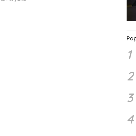
Pop
1
2
3
4