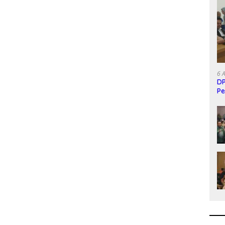
6 
DP
Pe