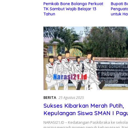
Pemkab Bone Bolango Perkuat
Bupati B
olango Nilai Tepat
TK Sambut Wajib Belajar 13
Penguat
Pemda Nonaktifkan
Tahun
untuk Ha
Utara
BERITA
25 Agustus 2025
Sukses Kibarkan Merah Putih,
Kepulangan Siswa SMAN I Pa
tak disambut Pihak Sekolah
NARASI21.ID – Kedatangan Paskibraka ke sekola
masing menjadi momen penuh kebanggaan. Na