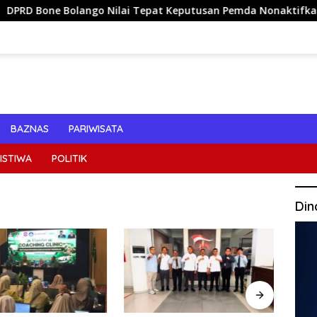
olango Nilai Tepat Keputusan Pemda Nonaktifkan Kades Toto 
BAZNAS
PARIWISATA
ISTIWA
POLITIK
Din