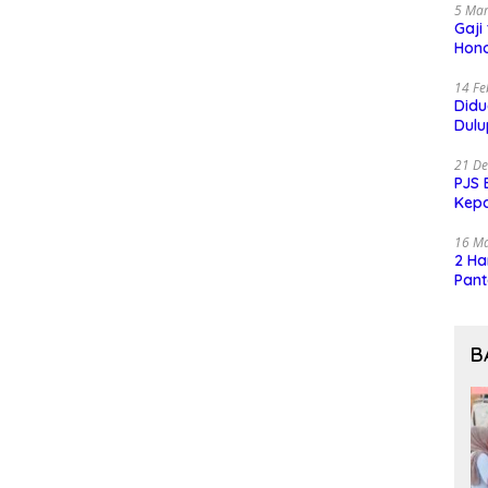
5 Mar
Gaji
Hono
14 Fe
Did
Dulu
21 D
PJS 
Kep
16 M
2 Ha
Pant
B