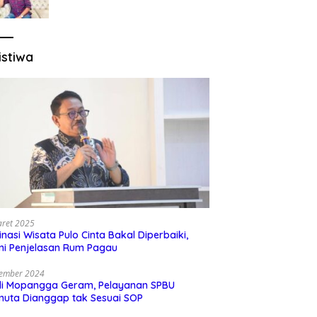
Sesuai Regulasi
istiwa
aret 2025
inasi Wisata Pulo Cinta Bakal Diperbaiki,
ni Penjelasan Rum Pagau
sember 2024
di Mopangga Geram, Pelayanan SPBU
muta Dianggap tak Sesuai SOP