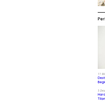
Per
11 M
Dest
Begi
5 De
Har
Tila