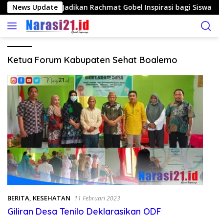
L
pati Rum Pagau Jadikan Rachmat Gobel Inspirasi bagi Siswa S
News Update
a
n
g
s
u
Ketua Forum Kabupaten Sehat Boalemo
n
g
k
e
k
o
n
t
e
n
BERITA
,
KESEHATAN
11 Februari 2023
Giliran Desa Tenilo Deklarasikan ODF