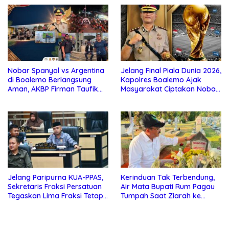
Nobar Spanyol vs Argentina
Jelang Final Piala Dunia 2026,
di Boalemo Berlangsung
Kapolres Boalemo Ajak
Aman, AKBP Firman Taufik
Masyarakat Ciptakan Nobar
Kerahkan Personel
Aman, Tertib, dan Menjunjung
Gabungan
Sportivitas
Jelang Paripurna KUA-PPAS,
Kerinduan Tak Terbendung,
Sekretaris Fraksi Persatuan
Air Mata Bupati Rum Pagau
Tegaskan Lima Fraksi Tetap
Tumpah Saat Ziarah ke
Konsisten Tolak Kehadiran
Makam Almarhum Rachmat
Ketua DPRD Boalemo
Gobel