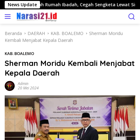
L
fikasi Tanah Rumah Ibadah, Cegah Sengketa Lewat Sinergi Lint
News Update
a
n
g
s
Beranda
DAERAH
KAB. BOALEMO
Sherman Moridu
u
Kembali Menjabat Kepala Daerah
n
g
KAB. BOALEMO
k
Sherman Moridu Kembali Menjabat
e
Kepala Daerah
k
o
Admin
n
20 Mei 2024
t
e
n