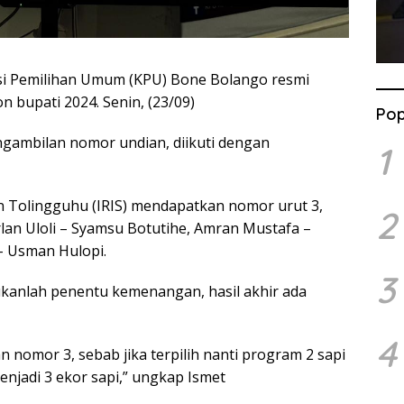
i Pemilihan Umum (KPU) Bone Bolango resmi
bupati 2024. Senin, (23/09)
Pop
gambilan nomor undian, diikuti dengan
1
n Tolingguhu (IRIS) mendapatkan nomor urut 3,
2
rlan Uloli – Syamsu Botutihe, Amran Mustafa –
– Usman Hulopi.
3
kanlah penentu kemenangan, hasil akhir ada
4
 nomor 3, sebab jika terpilih nanti program 2 sapi
njadi 3 ekor sapi,” ungkap Ismet