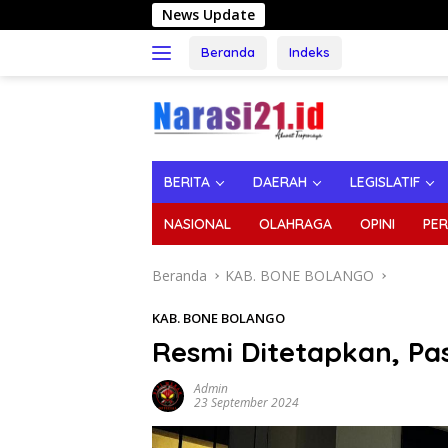
Langsung
News Update
DPRD Bone Bola
ke
konten
Beranda
Indeks
BERITA
DAERAH
LEGISLATIF
NASIONAL
OLAHRAGA
OPINI
PER
Beranda
KAB. BONE BOLANGO
KAB. BONE BOLANGO
Resmi Ditetapkan, Pa
Admin
23 September 2024