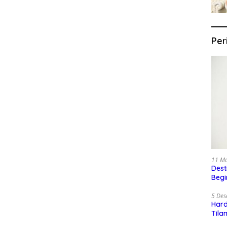
Per
11 M
Dest
Begi
5 De
Har
Tila