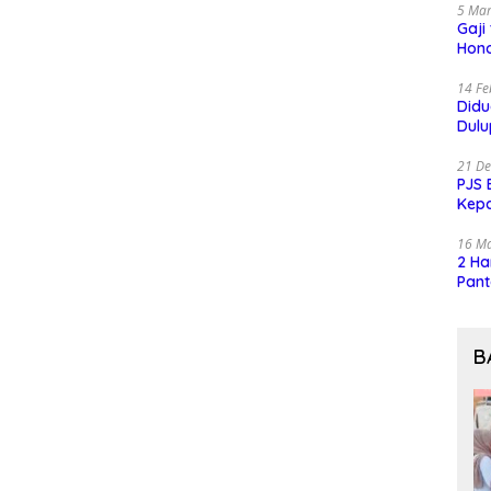
5 Mar
Gaji
Hono
14 Fe
Did
Dulu
21 D
PJS 
Kep
16 M
2 Ha
Pant
B