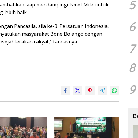
5
ambahkan siap mendampingi Ismet Mile untuk
lebih baik.
6
gan Pancasila, sila ke-3 ‘Persatuan Indonesia’.
menyatukan masyarakat Bone Bolango dengan
ejahterakan rakyat,” tandasnya
7
8
9
B