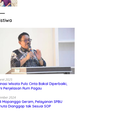
Sesuai Regulasi
istiwa
aret 2025
inasi Wisata Pulo Cinta Bakal Diperbaiki,
ni Penjelasan Rum Pagau
sember 2024
di Mopangga Geram, Pelayanan SPBU
muta Dianggap tak Sesuai SOP