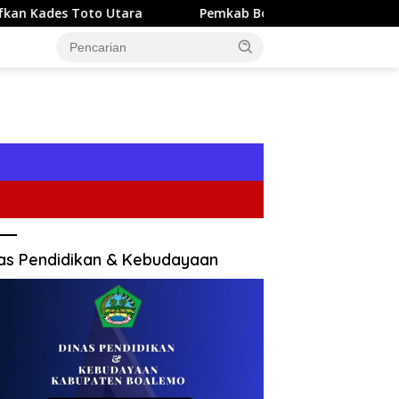
ra
Pemkab Bone Bolango Perkuat TK Sambut Wajib Bel
as Pendidikan & Kebudayaan