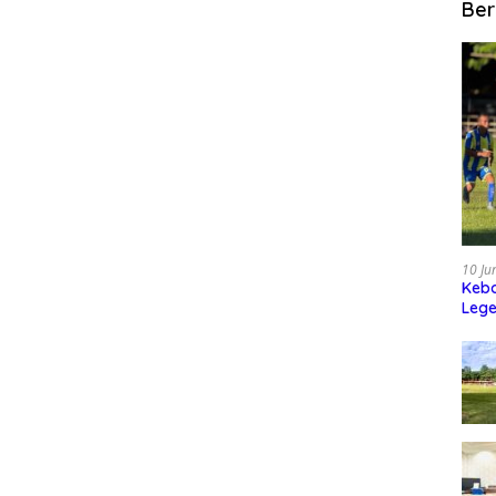
Ber
10 Ju
Kebo
Leg