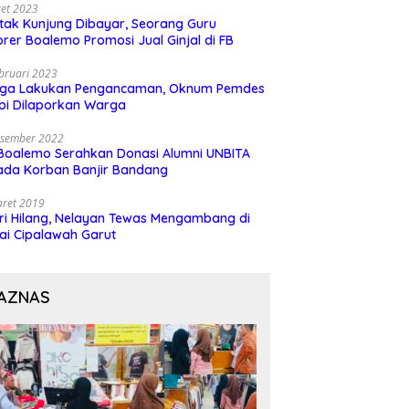
et 2023
 tak Kunjung Dibayar, Seorang Guru
rer Boalemo Promosi Jual Ginjal di FB
bruari 2023
uga Lakukan Pengancaman, Oknum Pemdes
pi Dilaporkan Warga
esember 2022
Boalemo Serahkan Donasi Alumni UNBITA
ada Korban Banjir Bandang
aret 2019
ri Hilang, Nelayan Tewas Mengambang di
ai Cipalawah Garut
AZNAS