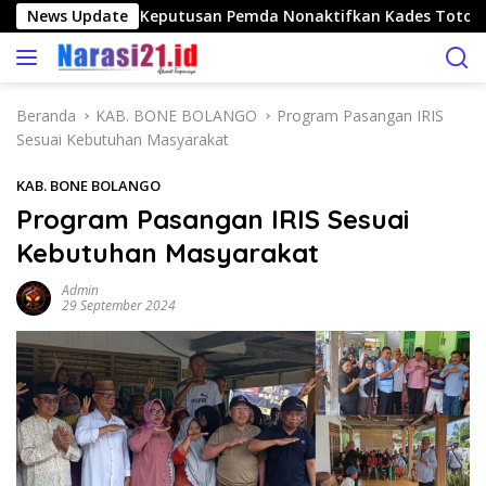
L
go Nilai Tepat Keputusan Pemda Nonaktifkan Kades Toto Utar
News Update
a
n
g
s
Beranda
KAB. BONE BOLANGO
Program Pasangan IRIS
u
Sesuai Kebutuhan Masyarakat
n
g
KAB. BONE BOLANGO
k
Program Pasangan IRIS Sesuai
e
Kebutuhan Masyarakat
k
o
Admin
n
29 September 2024
t
e
n