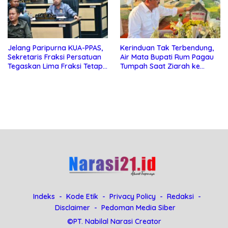
Jelang Paripurna KUA-PPAS,
Kerinduan Tak Terbendung,
Sekretaris Fraksi Persatuan
Air Mata Bupati Rum Pagau
Tegaskan Lima Fraksi Tetap
Tumpah Saat Ziarah ke
Konsisten Tolak Kehadiran
Makam Almarhum Rachmat
Ketua DPRD Boalemo
Gobel
Indeks
Kode Etik
Privacy Policy
Redaksi
Disclaimer
Pedoman Media Siber
©PT. Nabilal Narasi Creator