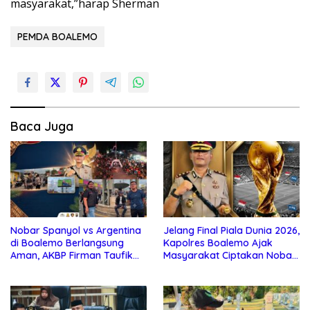
masyarakat,”harap Sherman
PEMDA BOALEMO
Baca Juga
Nobar Spanyol vs Argentina
Jelang Final Piala Dunia 2026,
di Boalemo Berlangsung
Kapolres Boalemo Ajak
Aman, AKBP Firman Taufik
Masyarakat Ciptakan Nobar
Kerahkan Personel
Aman, Tertib, dan Menjunjung
Gabungan
Sportivitas