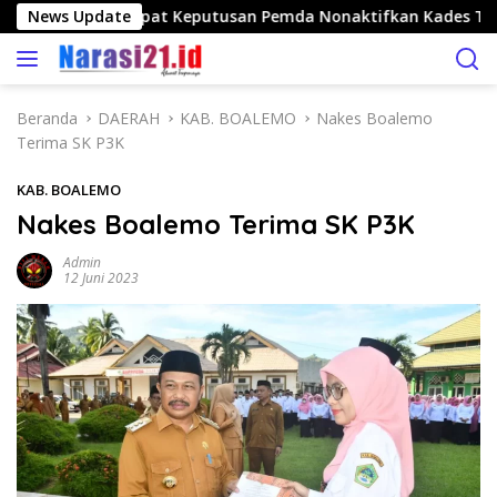
L
lango Nilai Tepat Keputusan Pemda Nonaktifkan Kades Toto 
News Update
a
n
g
s
Beranda
DAERAH
KAB. BOALEMO
Nakes Boalemo
u
Terima SK P3K
n
g
KAB. BOALEMO
k
Nakes Boalemo Terima SK P3K
e
k
Admin
o
12 Juni 2023
n
t
e
n