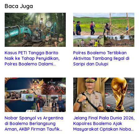
Baca Juga
Kasus PETI Tangga Barito
Polres Boalemo Tertibkan
Naik ke Tahap Penyidikan,
Aktivitas Tambang Ilegal di
Polres Boalemo Dalami
Saripi dan Dulupi
Keterlibatan Sejumlah Pihak
Nobar Spanyol vs Argentina
Jelang Final Piala Dunia 2026,
di Boalemo Berlangsung
Kapolres Boalemo Ajak
Aman, AKBP Firman Taufik
Masyarakat Ciptakan Nobar
Kerahkan Personel
Aman, Tertib, dan Menjunjung