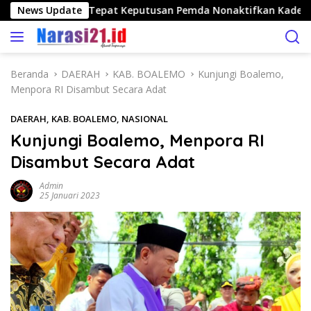
L
 Bolango Nilai Tepat Keputusan Pemda Nonaktifkan Kades To
News Update
a
n
g
s
Beranda
DAERAH
KAB. BOALEMO
Kunjungi Boalemo,
u
Menpora RI Disambut Secara Adat
n
g
DAERAH
,
KAB. BOALEMO
,
NASIONAL
k
Kunjungi Boalemo, Menpora RI
e
Disambut Secara Adat
k
o
Admin
n
25 Januari 2023
t
e
n