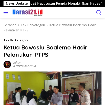
L
olango Nilai Tepat Keputusan Pemda Nonaktifkan Kades Toto
News Update
a
n
g
s
Beranda
Tak Berkategori
Ketua Bawaslu Boalemo Hadiri
u
Pelantikan PTPS
n
g
Tak Berkategori
k
Ketua Bawaslu Boalemo Hadiri
e
Pelantikan PTPS
k
o
Admin
n
4 November 2024
t
e
n