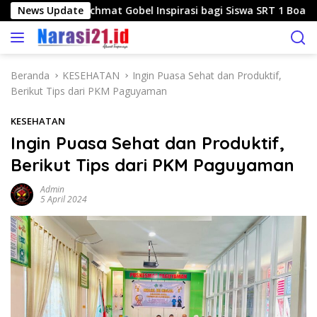
L
au Jadikan Rachmat Gobel Inspirasi bagi Siswa SRT 1 Boalemo
News Update
a
n
g
s
Beranda
KESEHATAN
Ingin Puasa Sehat dan Produktif,
u
Berikut Tips dari PKM Paguyaman
n
g
KESEHATAN
k
Ingin Puasa Sehat dan Produktif,
e
Berikut Tips dari PKM Paguyaman
k
o
Admin
n
5 April 2024
t
e
n