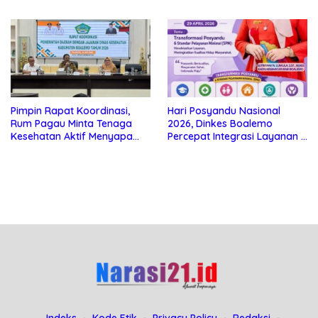
Peningkatan Kualitas
Pembaruan Data ASPAK
Pelayanan di Boalemo
Pimpin Rapat Koordinasi,
Hari Posyandu Nasional
Rum Pagau Minta Tenaga
2026, Dinkes Boalemo
Kesehatan Aktif Menyapa
Percepat Integrasi Layanan 6
Masyarakat
SPM