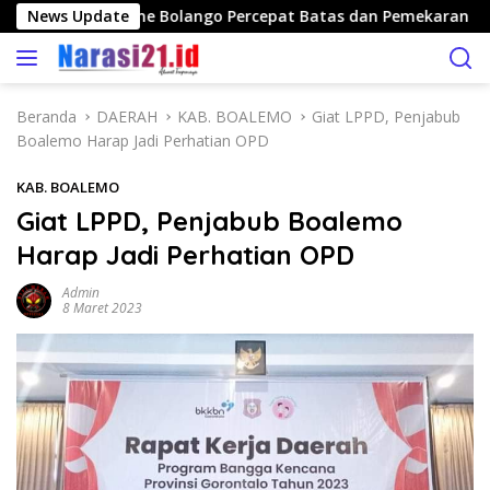
L
nan Publik, Bone Bolango Percepat Batas dan Pemekaran Desa
News Update
a
n
g
s
Beranda
DAERAH
KAB. BOALEMO
Giat LPPD, Penjabub
u
Boalemo Harap Jadi Perhatian OPD
n
g
KAB. BOALEMO
k
Giat LPPD, Penjabub Boalemo
e
Harap Jadi Perhatian OPD
k
o
Admin
n
8 Maret 2023
t
e
n