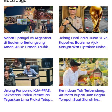
Baca Juga
Nobar Spanyol vs Argentina
Jelang Final Piala Dunia 2026,
di Boalemo Berlangsung
Kapolres Boalemo Ajak
Aman, AKBP Firman Taufik
Masyarakat Ciptakan Nobar
Kerahkan Personel
Aman, Tertib, dan Menjunjung
Gabungan
Sportivitas
Jelang Paripurna KUA-PPAS,
Kerinduan Tak Terbendung,
Sekretaris Fraksi Persatuan
Air Mata Bupati Rum Pagau
Tegaskan Lima Fraksi Tetap
Tumpah Saat Ziarah ke
Konsisten Tolak Kehadiran
Makam Almarhum Rachmat
Ketua DPRD Boalemo
Gobel