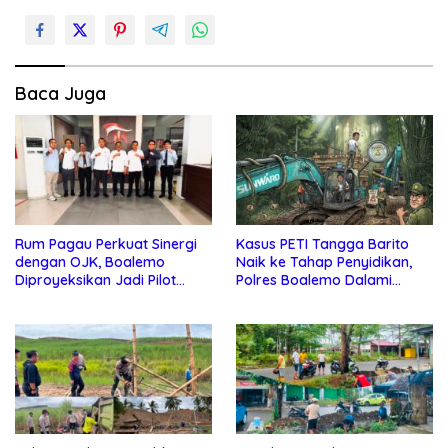
Baca Juga
Rum Pagau Perkuat Sinergi
Kasus PETI Tangga Barito
dengan OJK, Boalemo
Naik ke Tahap Penyidikan,
Diproyeksikan Jadi Pilot
Polres Boalemo Dalami
Project Pengembangan
Keterlibatan Sejumlah Pihak
Ekonomi Lokal