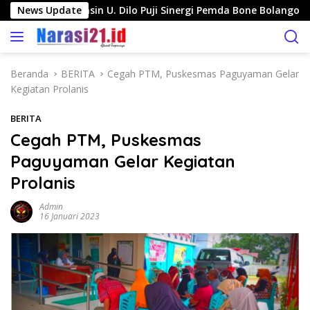
L
olo-Pinogu, Jasin U. Dilo Puji Sinergi Pemda Bone Bolango dan
News Update
a
n
g
s
Beranda
BERITA
Cegah PTM, Puskesmas Paguyaman Gelar
u
Kegiatan Prolanis
n
g
BERITA
k
Cegah PTM, Puskesmas
e
Paguyaman Gelar Kegiatan
k
o
Prolanis
n
t
Admin
16 Januari 2023
e
n