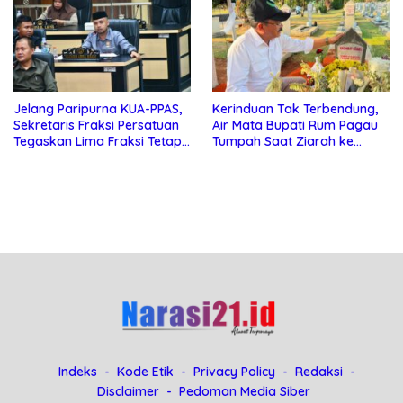
Jelang Paripurna KUA-PPAS,
Kerinduan Tak Terbendung,
Sekretaris Fraksi Persatuan
Air Mata Bupati Rum Pagau
Tegaskan Lima Fraksi Tetap
Tumpah Saat Ziarah ke
Konsisten Tolak Kehadiran
Makam Almarhum Rachmat
Ketua DPRD Boalemo
Gobel
Indeks
Kode Etik
Privacy Policy
Redaksi
Disclaimer
Pedoman Media Siber