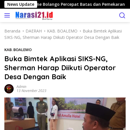
L
nan Publik, Bone Bolango Percepat Batas dan Pemekaran Desa
News Update
a
n
g
s
Beranda
DAERAH
KAB. BOALEMO
Buka Bimtek Aplikasi
u
SIKS-NG, Sherman Harap Diikuti Operator Desa Dengan Baik
n
g
KAB. BOALEMO
k
Buka Bimtek Aplikasi SIKS-NG,
e
Sherman Harap Diikuti Operator
k
o
Desa Dengan Baik
n
t
Admin
13 November 2023
e
n