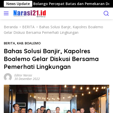
L
n Publik, Bone Bolango Percepat Batas dan Pemekaran Desa
News Update
a
n
g
s
Beranda
BERITA
Bahas Solusi Banjir, Kapolres Boalemo
u
Gelar Diskusi Bersama Pemerhati Lingkungan
n
g
BERITA
,
KAB. BOALEMO
k
Bahas Solusi Banjir, Kapolres
e
Boalemo Gelar Diskusi Bersama
k
o
Pemerhati Lingkungan
n
t
Editor Narasi
30 Desember 2022
e
n