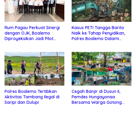
Rum Pagau Perkuat Sinergi
Kasus PETI Tangga Barito
dengan OJK, Boalemo
Naik ke Tahap Penyidikan,
Diproyeksikan Jadi Pilot
Polres Boalemo Dalami
Project Pengembangan
Keterlibatan Sejumlah Pihak
Ekonomi Lokal
Polres Boalemo Tertibkan
Cegah Banjir di Dusun II,
Aktivitas Tambang Ilegal di
Pemdes Hungayonaa
Saripi dan Dulupi
Bersama Warga Gotong
Royong Bersihkan Saluran
Drainase