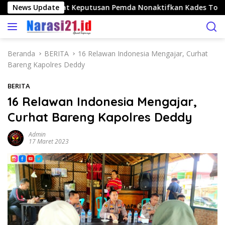
L
ango Nilai Tepat Keputusan Pemda Nonaktifkan Kades Toto Ut
News Update
a
n
g
s
Beranda
BERITA
16 Relawan Indonesia Mengajar, Curhat
u
Bareng Kapolres Deddy
n
g
BERITA
k
16 Relawan Indonesia Mengajar,
e
Curhat Bareng Kapolres Deddy
k
o
Admin
n
17 Maret 2023
t
e
n