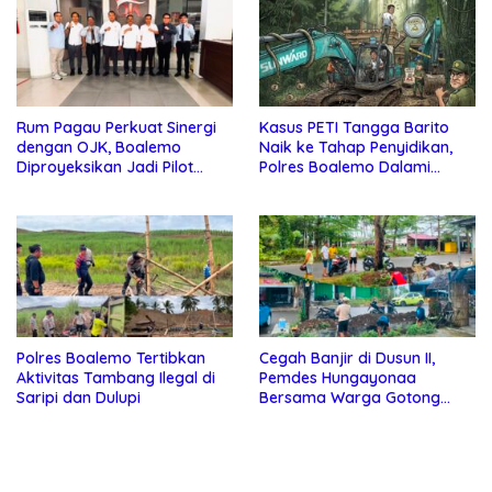
Rum Pagau Perkuat Sinergi
Kasus PETI Tangga Barito
dengan OJK, Boalemo
Naik ke Tahap Penyidikan,
Diproyeksikan Jadi Pilot
Polres Boalemo Dalami
Project Pengembangan
Keterlibatan Sejumlah Pihak
Ekonomi Lokal
Polres Boalemo Tertibkan
Cegah Banjir di Dusun II,
Aktivitas Tambang Ilegal di
Pemdes Hungayonaa
Saripi dan Dulupi
Bersama Warga Gotong
Royong Bersihkan Saluran
Drainase